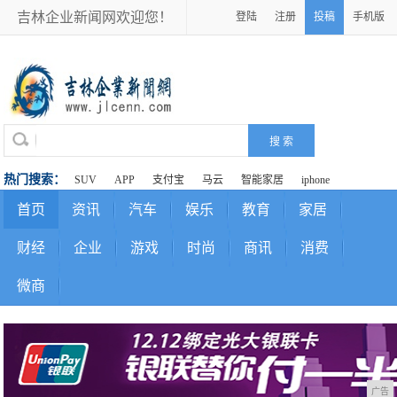
吉林企业新闻网欢迎您！
登陆
注册
投稿
手机版
热门搜索：
SUV
APP
支付宝
马云
智能家居
iphone
首页
资讯
汽车
娱乐
教育
家居
财经
企业
游戏
时尚
商讯
消费
微商
广告