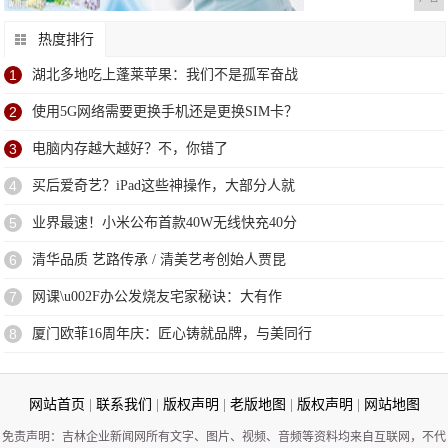
热度排行
1
湖北多地吃上蓬莱苹果：我们不是孤军奋战
2
使用5G网络需要更换手机还是更换SIM卡？
3
电脑内存越大越好？不，你错了
4
买后爱奇艺？iPad这些神操作，大部分人就
5
业界最速！小米公布首款40W无线快充40分
6
清华品质 艺路传承 / 清美艺考创始人贾昆
7
网课\u002F办公发烧友宅家秘诀：大有作
8
厦门欧菲16周年庆：匠心铸就品牌，与美同行
网站首页
|
联系我们
|
版权声明
|
老版地图
|
版权声明
|
网站地图
免责声明：吉林企业新闻网所有文字、图片、视频、音频等资料均来自互联网，不代