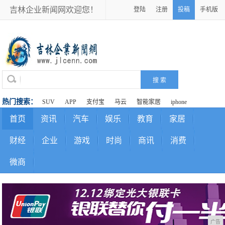
吉林企业新闻网欢迎您！
登陆
注册
投稿
手机版
热门搜索：
SUV
APP
支付宝
马云
智能家居
iphone
首页
资讯
汽车
娱乐
教育
家居
财经
企业
游戏
时尚
商讯
消费
微商
广告