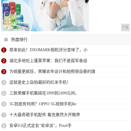
广告
热度排行
1
原来如此！DXOMARK相机评分变味了，小
2
湖北多地吃上蓬莱苹果：我们不是孤军奋战
3
为销量更疯狂，荣耀去年设计和拍照很自豪的旗
4
这就是史上自拍最好的红米手机！
5
三款荣耀手机集结在1899到2499元间，
6
5G到底有何用？OPPO 5G视频手机Re
7
十大最奇葩手机配件 看完果然大开眼界
8
安卓9.0正式定名“安卓派”，Pixel手