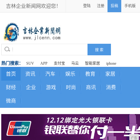
吉林企业新闻网欢迎您！
登陆
注册
投稿
手机版
热门搜索：
SUV
APP
支付宝
马云
智能家居
iphone
首页
资讯
汽车
娱乐
教育
家居
财经
企业
游戏
时尚
商讯
消费
微商
广告