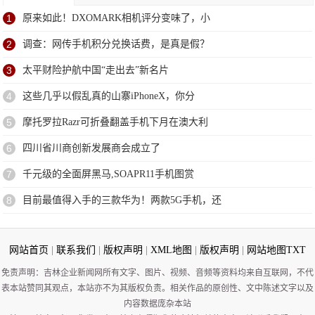
1
原来如此！DXOMARK相机评分变味了，小
2
调查：网传手机积分兑换话费，是真是假？
3
太平财险护航中国“走出去”新名片
4
这些几乎以假乱真的山寨iPhoneX，你分
5
摩托罗拉Razr可折叠翻盖手机下月在澳大利
6
四川省川商创新发展商会成立了
7
千元级的全面屏黑马,SOAPR11手机图赏
8
目前最值得入手的三款华为！两款5G手机，还
网站首页
|
联系我们
|
版权声明
|
XML地图
|
版权声明
|
网站地图
TXT
免责声明：吉林企业新闻网所有文字、图片、视频、音频等资料均来自互联网，不代
表本站赞同其观点，本站亦不为其版权负责。相关作品的原创性、文中陈述文字以及
内容数据庞杂本站