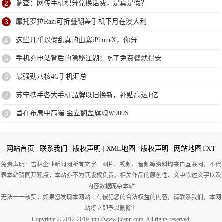
2
调查：网传手机积分兑换话费，是真是假？
3
摩托罗拉Razr可折叠翻盖手机下月在澳大利
4
这些几乎以假乱真的山寨iPhoneX，你分
5
手机充电站背后的隐秘江湖：吃了免费餐就得安
6
最强劲八核4G手机汇总
7
苏宁携手各大手机品牌以旧换新，补贴高达1亿
8
旨在布局中高端 金立翻盖旗舰W909S
网站首页
|
联系我们
|
版权声明
|
XML地图
|
版权声明
|
网站地图
TXT
免责声明：吉林企业新闻网所有文字、图片、视频、音频等资料均来自互联网，不代
表本站赞同其观点，本站亦不为其版权负责。相关作品的原创性、文中陈述文字以及
内容数据庞杂本站
无法一一核实，如果您发现本网站上有侵犯您的合法权益的内容，请联系我们，本网
站将立即予以删除！
Copyright © 2012-2019 http://www.jlcenn.com, All rights reserved.