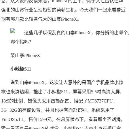
息，从大家的反馈来看，iPhoneX的上市，似乎又让蛰伏在华
强北的山寨行业呈现短暂的勃勃生机。今天我们一起来看看近
期有哪几款比较名气大的山寨iPhoneX。
某山寨iPhoneX
小辣椒S11
说到山寨iPhoneX，这次让人意外的是国产手机品牌小辣
椒也来凑热闹，推出了小辣椒S11，屏幕采用5.5吋高清大屏，
18:9的比例，摄像头采用四摄配置，搭配了MT6737CPU，
3G+32G的存储设置，并且也拥有面部识别，系统采用了
YunOS5.1.1，售价1599元。在息屏状态下，看着那个齐刘海，
猛一看还真是iPhoneX的感觉。小辣椒S11毕竟出身正规厂家，