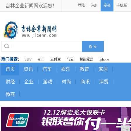
吉林企业新闻网欢迎您！
登陆
注册
投稿
手机版
热门搜索：
SUV
APP
支付宝
马云
智能家居
iphone
首页
资讯
汽车
娱乐
教育
家居
财经
企业
游戏
时尚
商讯
消费
微商
广告