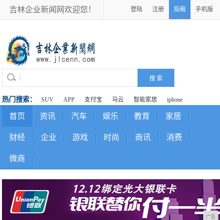
吉林企业新闻网欢迎您！
登陆
注册
投稿
手机版
热门搜索：
SUV
APP
支付宝
马云
智能家居
iphone
首页
资讯
汽车
娱乐
教育
家居
财经
企业
游戏
时尚
商讯
消费
微商
广告