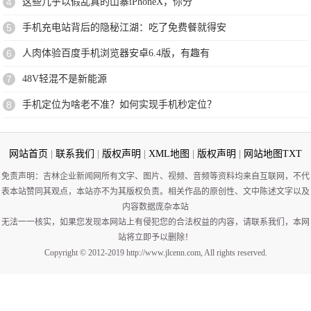
4
这些几乎以假乱真的山寨iPhoneX，你分
5
手机充电站背后的隐秘江湖：吃了免费餐就得安
6
人肉体验百度手机浏览器安卓6.4版，有趣有
7
48V轻混不是新能源
8
手机定位为啥老不准？如何实现手机秒定位？
网站首页
|
联系我们
|
版权声明
|
XML地图
|
版权声明
|
网站地图
TXT
免责声明：吉林企业新闻网所有文字、图片、视频、音频等资料均来自互联网，不代
表本站赞同其观点，本站亦不为其版权负责。相关作品的原创性、文中陈述文字以及
内容数据庞杂本站
无法一一核实，如果您发现本网站上有侵犯您的合法权益的内容，请联系我们，本网
站将立即予以删除！
Copyright © 2012-2019 http://www.jlcenn.com, All rights reserved.